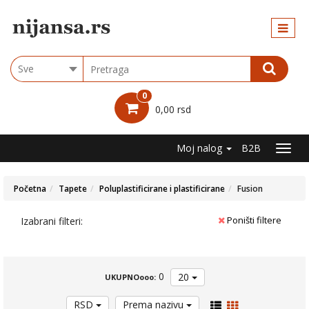
Kategorije
ARB
Choose
group
BOJE
0
LAKOVI
0,00 rsd
LAZURNI
PREMAZI
I BAJČEVI
Moj nalog
B2B
PRAŠKASTI
MATERIJALI
Početna
Tapete
Poluplastificirane i plastificirane
Fusion
SUVA
GRADNJA
SRAFOVI
Poništi filtere
Izabrani filteri:
I
TIPLOVI
I
NOSAČI
0
20
UKUPNOooo:
IZOLACIJA
LEPKOVI,
RSD
Prema nazivu