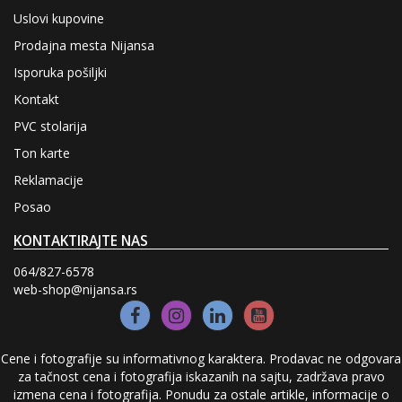
KAMEN I
Uslovi kupovine
CIGLA
Prodajna mesta Nijansa
TAPETE
Isporuka pošiljki
FASADE
Kontakt
KUPATILO,
PVC stolarija
VODOVOD I
KANALIZACIJA
Ton karte
VRATA ZA
UNUTRAŠNJU
Reklamacije
MONTAŽU
Posao
PVC
STOLARIJA
KONTAKTIRAJTE NAS
UZORCI
064/827-6578
BAŠTENSKI
web-shop@nijansa.rs
ALAT I
PRIBOR
Izdvajamo
Cene i fotografije su informativnog karaktera. Prodavac ne odgovara
za tačnost cena i fotografija iskazanih na sajtu, zadržava pravo
PVC katalog sa cenama
izmena cena i fotografija. Ponudu za ostale artikle, informacije o