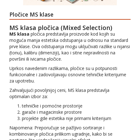
KITOVI I
ZAPTIVNE
MASE
Pločice MS klase
SAMOLEPLJIVE
TRAKE
MS klasa pločica (Mixed Selection)
ŠMIRGLE
MS klasa
pločica predstavlja proizvode kod kojih su
I REZNE
moguća manja estetska odstupanja u odnosu na standard
PLOČE
prve klase. Ova odstupanja mogu uključivati razlike u nijansi
ALATI
(tonu), kalibru (dimenziji), kao i sitne nepravilnosti na
površini ili ivicama pločice.
AUTO
OPREMA
Uprkos navedenim razlikama, pločice su u potpunosti
ZAŠTITNA
funkcionalne i zadovoljavaju osnovne tehničke kriterijume
OPREMA
za upotrebu.
OPREMANJE
Zahvaljujući povoljnijoj ceni, MS klasa predstavlja
ENTERIJERA
optimalan izbor za:
VENTILACIONE
RESETKE
tehničke i pomoćne prostorije
garaže i magacinske prostore
RASVETA I
EL.MATERIJAL
projekte gde estetika nije primarni kriterijum
PODNE
Napomena: Preporučuje se pažljivo sortiranje i
OBLOGE
kombinovanje pločica prilikom ugradnje, kako bi se
DEKORATIVNI