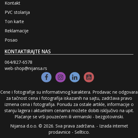
Kontakt
PVC stolarija
Ton karte
Reklamacije
Posao
KONTAKTIRAJTE NAS
064/827-6578
web-shop@nijansa.rs
Cene i fotografije su informativnog karaktera. Prodavac ne odgovara
za tačnost cena i fotografija iskazanih na sajtu, zadržava pravo
izmena cena i fotografija. Ponudu za ostale artikle, informacije o
stanju lagera i aktuelnim cenama možete dobiti isključivo na upit.
Plaćanje se vrši pouzećem ili virmanski - bezgotovinski.
Nijansa d.o.o. © 2026. Sva prava zadržana. -
Izrada internet
prodavnice
-
Selltico.