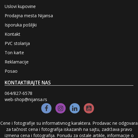
KAMEN I
Uslovi kupovine
CIGLA
Prodajna mesta Nijansa
TAPETE
Isporuka pošiljki
FASADE
Kontakt
KUPATILO,
PVC stolarija
VODOVOD I
KANALIZACIJA
Ton karte
VRATA ZA
UNUTRAŠNJU
Reklamacije
MONTAŽU
Posao
PVC
STOLARIJA
KONTAKTIRAJTE NAS
UZORCI
064/827-6578
BAŠTENSKI
web-shop@nijansa.rs
ALAT I
PRIBOR
Izdvajamo
Cene i fotografije su informativnog karaktera. Prodavac ne odgovara
za tačnost cena i fotografija iskazanih na sajtu, zadržava pravo
PVC katalog sa cenama
izmena cena i fotografija. Ponudu za ostale artikle, informacije o