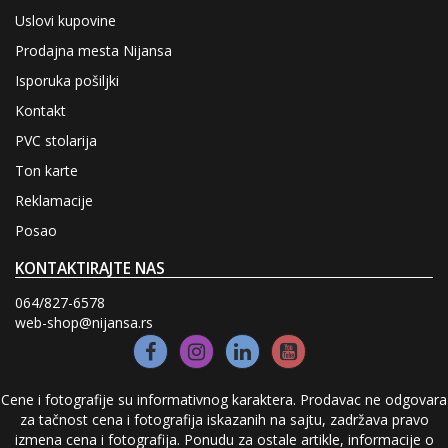
KAMEN I
Uslovi kupovine
CIGLA
Prodajna mesta Nijansa
TAPETE
Isporuka pošiljki
FASADE
Kontakt
KUPATILO,
PVC stolarija
VODOVOD I
KANALIZACIJA
Ton karte
VRATA ZA
UNUTRAŠNJU
Reklamacije
MONTAŽU
Posao
PVC
STOLARIJA
KONTAKTIRAJTE NAS
UZORCI
064/827-6578
BAŠTENSKI
web-shop@nijansa.rs
ALAT I
PRIBOR
Izdvajamo
Cene i fotografije su informativnog karaktera. Prodavac ne odgovara
za tačnost cena i fotografija iskazanih na sajtu, zadržava pravo
PVC katalog sa cenama
izmena cena i fotografija. Ponudu za ostale artikle, informacije o