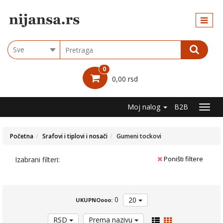
Kategorije
ARB
Choose
group
BOJE
0
LAKOVI
0,00 rsd
LAZURNI
PREMAZI
I BAJČEVI
Moj nalog
B2B
PRAŠKASTI
MATERIJALI
Početna
Srafovi i tiplovi i nosači
Gumeni tockovi
SUVA
GRADNJA
SRAFOVI
Poništi filtere
Izabrani filteri:
I
TIPLOVI
I
NOSAČI
0
20
UKUPNOooo:
IZOLACIJA
LEPKOVI,
RSD
Prema nazivu