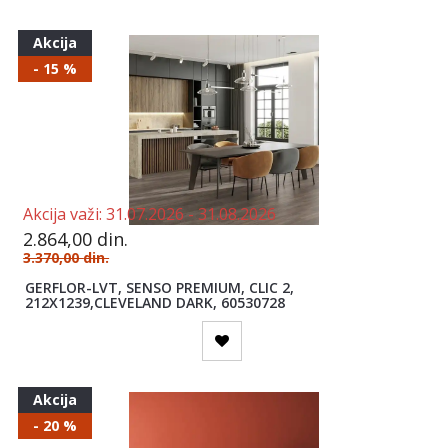
KAMEN I
CIGLA
Akcija
TAPETE
- 15 %
FASADE
KUPATILO,
VODOVOD I
KANALIZACIJA
VRATA ZA
UNUTRAŠNJU
MONTAŽU
Akcija važi:
31.07.2026 -
31.08.2026
PVC
2.864,00
din.
STOLARIJA
3.370,00
din.
UZORCI
GERFLOR-LVT, SENSO PREMIUM, CLIC 2,
212X1239,CLEVELAND DARK, 60530728
BAŠTENSKI
ALAT I
PRIBOR
Izdvajamo
Akcija
- 20 %
PVC katalog sa cenama