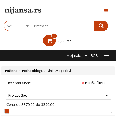
Kategorije
ARB
Choose
group
BOJE
0
LAKOVI
0,00 rsd
LAZURNI
PREMAZI
I BAJČEVI
Moj nalog
B2B
PRAŠKASTI
MATERIJALI
Početna
Podne obloge
Vinil-LVT podovi
SUVA
GRADNJA
SRAFOVI
Poništi filtere
Izabrani filteri:
I
TIPLOVI
I
Proizvođač
NOSAČI
Cena od 3370.00 do 3370.00
IZOLACIJA
LEPKOVI,