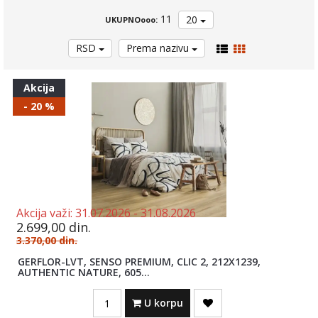
KITOVI I
ZAPTIVNE
11
20
UKUPNOooo:
MASE
SAMOLEPLJIVE
RSD
Prema nazivu
TRAKE
ŠMIRGLE
I REZNE
Akcija
PLOČE
- 20 %
ALATI
AUTO
OPREMA
ZAŠTITNA
OPREMA
OPREMANJE
ENTERIJERA
Akcija važi:
31.07.2026 -
31.08.2026
2.699,00
din.
VENTILACIONE
RESETKE
3.370,00
din.
RASVETA I
GERFLOR-LVT, SENSO PREMIUM, CLIC 2, 212X1239,
EL.MATERIJAL
AUTHENTIC NATURE, 605...
PODNE
Quantity
OBLOGE
U korpu
DEKORATIVNI