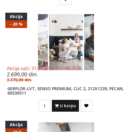
Akcija
- 20 %
Akcija važi:
31.07.2026 -
31.08.2026
2.699,00
din.
3.370,00
din.
GERFLOR-LVT, SENSO PREMIUM, CLIC 2, 212X1239, PECAN,
60530511
Quantity
U korpu
Akcija