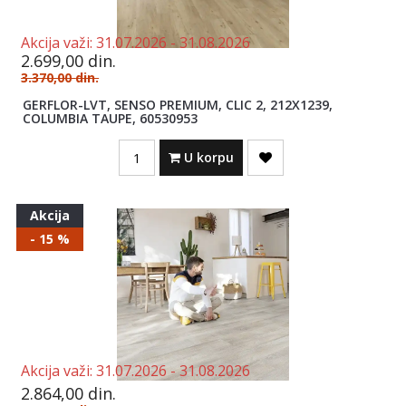
Akcija važi:
31.07.2026 -
31.08.2026
2.699,00
din.
3.370,00
din.
GERFLOR-LVT, SENSO PREMIUM, CLIC 2, 212X1239,
COLUMBIA TAUPE, 60530953
Quantity
U korpu
Akcija
- 15 %
Akcija važi:
31.07.2026 -
31.08.2026
2.864,00
din.