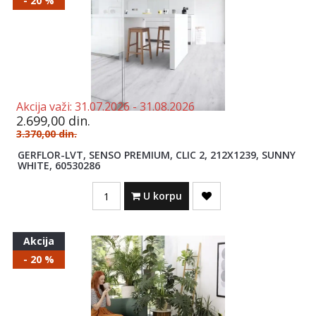
- 20 %
Akcija važi:
31.07.2026 -
31.08.2026
2.699,00
din.
3.370,00
din.
GERFLOR-LVT, SENSO PREMIUM, CLIC 2, 212X1239, SUNNY
WHITE, 60530286
Quantity
U korpu
Akcija
- 20 %