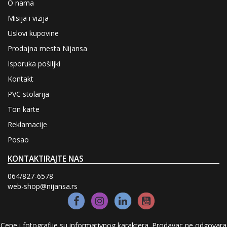
O nama
Misija i vizija
Uslovi kupovine
Prodajna mesta Nijansa
Isporuka pošiljki
Kontakt
PVC stolarija
Ton karte
Reklamacije
Posao
KONTAKTIRAJTE NAS
064/827-6578
web-shop@nijansa.rs
Cene i fotografije su informativnog karaktera. Prodavac ne odgovara