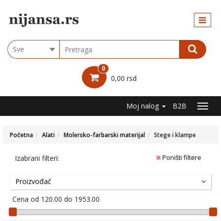
Kategorije
ARB
Choose
group
BOJE
0
LAKOVI
0,00 rsd
LAZURNI
PREMAZI
I BAJČEVI
Moj nalog
B2B
PRAŠKASTI
MATERIJALI
Početna
Alati
Molersko-farbarski materijal
Stege i klampe
SUVA
GRADNJA
SRAFOVI
Poništi filtere
Izabrani filteri:
I
TIPLOVI
I
Proizvođač
NOSAČI
Cena od 120.00 do 1953.00
IZOLACIJA
LEPKOVI,