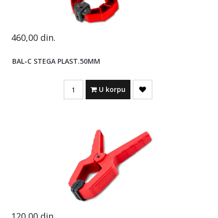
460,00
din.
BAL-C STEGA PLAST.50MM
Quantity
U korpu
120,00
din.