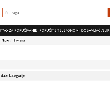
TVO ZA PORUČIVANJE
PORUČITE TELEFONOM
DOBAVLJAČI/SUP
Nitro
Zavrsna
 date kategorije