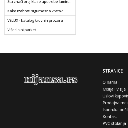
Šta znači broj klase upotrebe laminata?
Kako izabrati sigurnosna vrata?
VELUX - katalog krovnih prozora
Višeslojni parket
Kako izabrati laminat
Kako izabrati pločice
Sobna vrata nove generacije CPL vs PVC folija
Pločice MS klase
STRANICE
O nama
Misija i vizija
Uslovi kupovi
Prodajna mes
Isporuka pošil
Kontakt
PVC stolarija