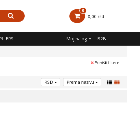
0
0,00 rsd
PLIERS
Moj nalog
B2B
Poništi filtere
RSD
Prema nazivu