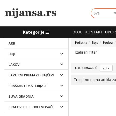
Choose
group
Kategorije
Kategorije
BLOG
KONTAKT
UPUTS
Početna
Boje
Podovi
ARB
Izabrani filteri:
BOJE
LAKOVI
0
20
UKUPNOooo:
LAZURNI PREMAZI I BAJČEVI
Trenutno nema artikla za
PRAŠKASTI MATERIJALI
SUVA GRADNJA
SRAFOVI I TIPLOVI I NOSAČI