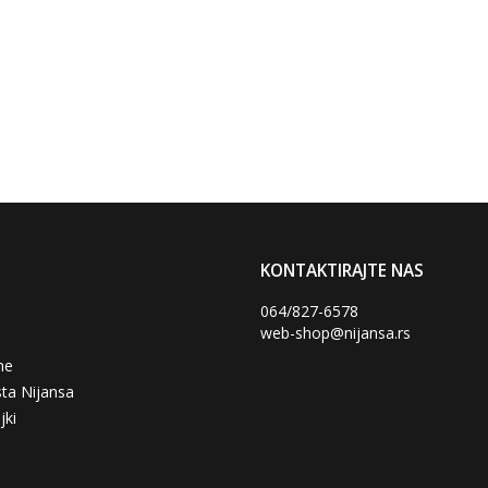
KONTAKTIRAJTE NAS
064/827-6578
web-shop@nijansa.rs
ne
ta Nijansa
jki