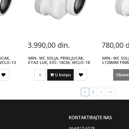
3.990,00
din.
780,00
d
UCAK,
MIN- WC SOLJA, PRIKLJUCAK,
MIN- WC SOLJ
WCLO-13
ETAZ LUK, EXC-18CM, WCLO-18
L120MM F90
HC38
Quantity
U korpu
Obave
1
2
>
>>
KONTAKTIRAJTE NAS
064/827-6578