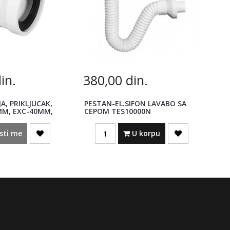
in.
380,00
din.
A, PRIKLJUCAK,
PESTAN-EL.SIFON LAVABO SA
MM, EXC-40MM,
CEPOM TES10000N
Quantity
sti me
U korpu