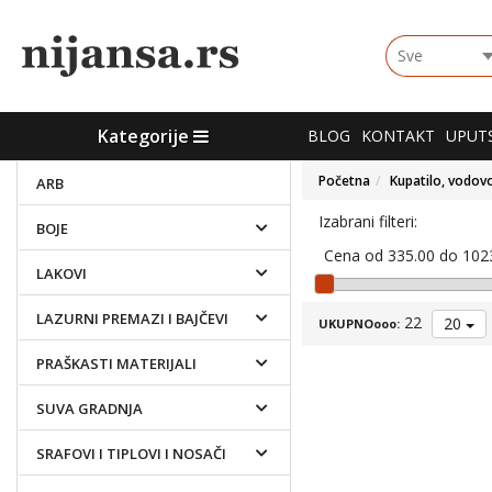
Choose
group
Kategorije
Kategorije
BLOG
KONTAKT
UPUTS
Početna
Kupatilo, vodovo
ARB
Izabrani filteri:
BOJE
Cena od 335.00 do 102
LAKOVI
LAZURNI PREMAZI I BAJČEVI
22
20
UKUPNOooo:
PRAŠKASTI MATERIJALI
SUVA GRADNJA
SRAFOVI I TIPLOVI I NOSAČI