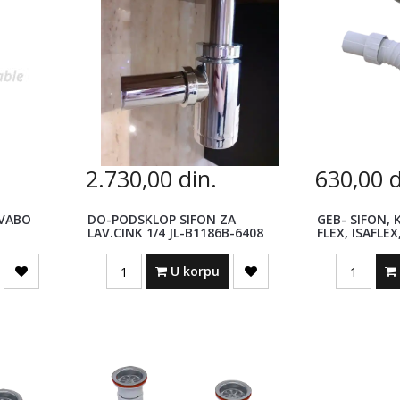
2.730,00
din.
630,00
d
AVABO
DO-PODSKLOP SIFON ZA
GEB- SIFON, 
LAV.CINK 1/4 JL-B1186B-6408
FLEX, ISAFLEX
Quantity
Quantity
U korpu