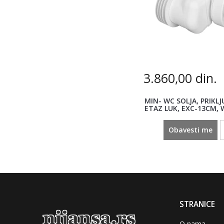
3.860,00
din.
MIN- WC SOLJA, PRIKLJ
ETAZ LUK, EXC-13CM, 
Obavesti me
STRANICE
O nama