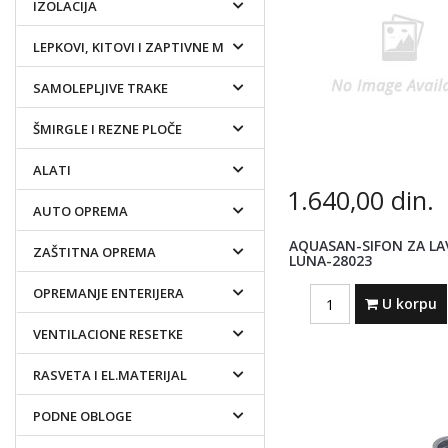
IZOLACIJA
LEPKOVI, KITOVI I ZAPTIVNE MASE
SAMOLEPLJIVE TRAKE
ŠMIRGLE I REZNE PLOČE
ALATI
1.640,00
din.
AUTO OPREMA
AQUASAN-SIFON ZA L
ZAŠTITNA OPREMA
LUNA-28023
Quantity
OPREMANJE ENTERIJERA
U korpu
VENTILACIONE RESETKE
RASVETA I EL.MATERIJAL
PODNE OBLOGE