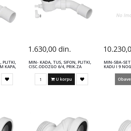
1.630,00
din.
10.230,
 PLITKI,
MIN- KADA, TUS, SIFON, PLITKI,
MIN-SBA-SET
M KAPA,
CISC.ODOZGO 6/4, PRIK.ZA
KADU I 9 NOG
SAUNU, HC25...
Quantity
U korpu
Obave