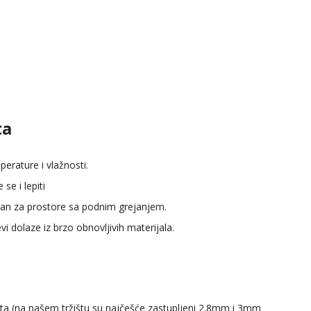
ta
erature i vlažnosti.
e i lepiti
alan za prostore sa podnim grejanjem.
i dolaze iz brzo obnovljivih materijala.
 puta (na našem tržištu su najčešće zastupljeni 2.8mm i 3mm