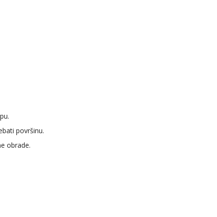
pu.
bati površinu.
ne obrade.