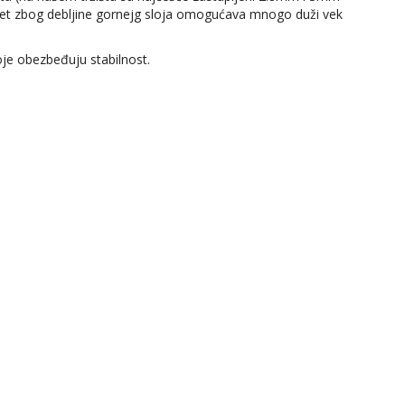
arket zbog debljine gornejg sloja omogućava mnogo duži vek
oje obezbeđuju stabilnost.