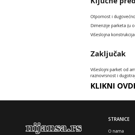
Ključne pre
Otpornost i dugovećno
Dimenzije parketa (u 
Višeslojna konstrukcij
Zaključak
Višeslojni parket od a
raznovrsnost i dugotra
KLIKNI OV
STRANICE
O nama