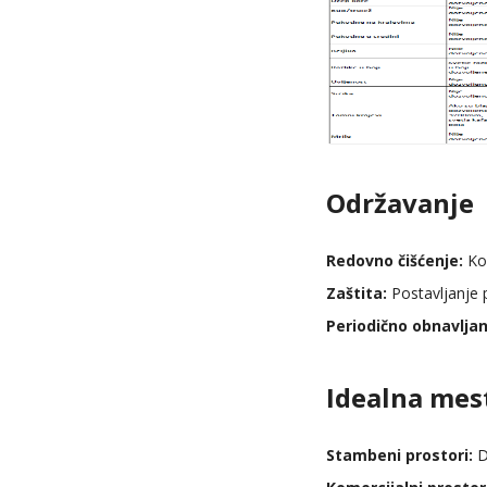
Održavanje
Redovno čišćenje:
Kor
Zaštita:
Postavljanje p
Periodično obnavljan
Idealna mes
Stambeni prostori:
D