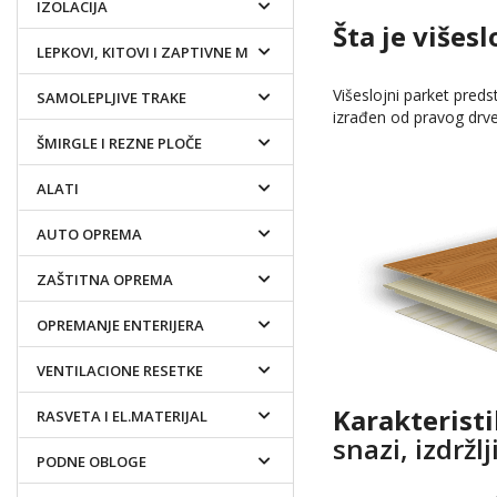
IZOLACIJA
Šta je višesl
LEPKOVI, KITOVI I ZAPTIVNE MASE
Višeslojni parket pred
SAMOLEPLJIVE TRAKE
izrađen od pravog drvet
ŠMIRGLE I REZNE PLOČE
ALATI
AUTO OPREMA
ZAŠTITNA OPREMA
OPREMANJE ENTERIJERA
VENTILACIONE RESETKE
Karakterist
RASVETA I EL.MATERIJAL
snazi, izdržl
PODNE OBLOGE