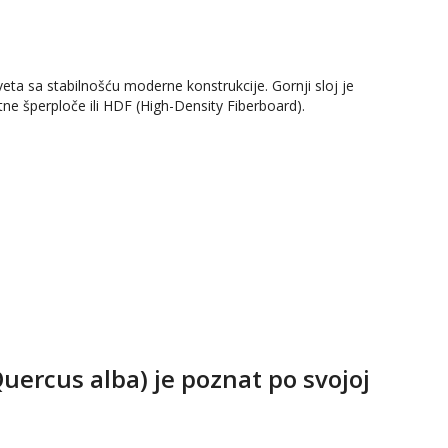
eta sa stabilnošću moderne konstrukcije. Gornji sloj je
tne šperploče ili HDF (High-Density Fiberboard).
uercus alba) je poznat po svojoj