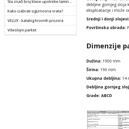
Šta znači broj klase upotrebe laminata?
debljine gornjeg sloja
eksploatacije i može se
Kako izabrati sigurnosna vrata?
Srednji i donji slojevi
VELUX - katalog krovnih prozora
Površinska obrada:
P
Višeslojni parket
Kako izabrati laminat
Dimenzije p
Kako izabrati pločice
Sobna vrata nove generacije CPL vs PVC folija
Dužina:
1900 mm
Pločice MS klase
Širina:
190 mm
Ukupna debljina:
14
Debljina gornjeg sloj
Grade: ABCD