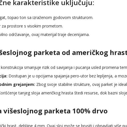
čne karakteristike uključuju:
gat, topao ton sa izraženom godovom strukturom.
r za prostore s visokim prometom.
ilno održavanje, ovaj materijal traje decenijama.
išeslojnog parketa od američkog hras
 konstrukcija smanjuje rizik od savijanja i pucanja usled promena temp
ija:
Dostupan je u opcijama spajanja pero-utor bez lepljenja, a moze s
odnim grejanjem:
Zbog svoje stabilne strukture, ovaj parket je ide
orišćenje tanjeg sloja američkog hrasta štedi resurse, dok bazni slojev
a višeslojnog parketa 100% drvo
čki hrast, debljine 4 mm. Ovaj sloj može se brusiti i obnavljati više