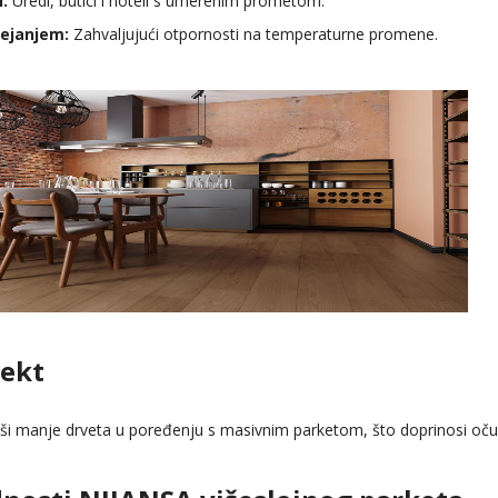
:
Uredi, butici i hoteli s umerenim prometom.
rejanjem:
Zahvaljujući otpornosti na temperaturne promene.
pekt
ši manje drveta u poređenju s masivnim parketom, što doprinosi očuv