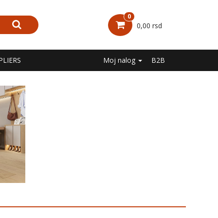
0
0,00 rsd
PLIERS
Moj nalog
B2B