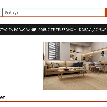
TVO ZA PORUČIVANJE
PORUČITE TELEFONOM
DOBAVLJAČI/SUP
ket