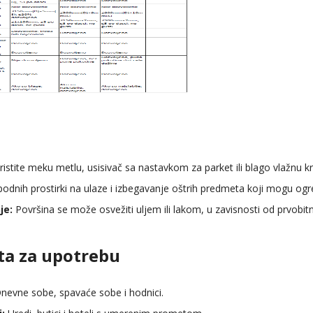
istite meku metlu, usisivač sa nastavkom za parket ili blago vlažnu kr
odnih prostirki na ulaze i izbegavanje oštrih predmeta koji mogu ogre
je:
Površina se može osvežiti uljem ili lakom, u zavisnosti od prvobit
ta za upotrebu
nevne sobe, spavaće sobe i hodnici.