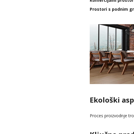
Komercijalni prostori
Prostori s podnim g
Ekološki as
Proces proizvodnje tro