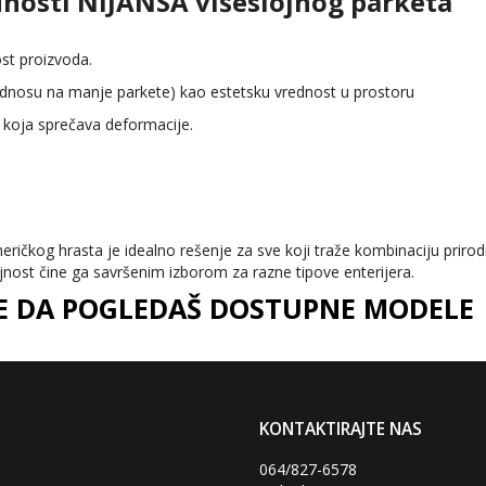
dnosti NIJANSA višeslojnog parketa
st proizvoda.
odnosu na manje parkete) kao estetsku vrednost u prostoru
a koja sprečava deformacije.
meričkog hrasta je idealno rešenje za sve koji traže kombinaciju priro
jnost čine ga savršenim izborom za razne tipove enterijera.
DE DA POGLEDAŠ DOSTUPNE MODELE
KONTAKTIRAJTE NAS
064/827-6578