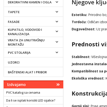
Njegove klju
DEKORATIVNI KAMEN I CIGLA
TAPETE
Estetiku:
Prirodno bo
FASADE
Tvrdoću:
Odličan izbo
Dugovečnost:
Uz prav
KUPATILO, VODOVOD I
KANALIZACIJA
VRATA ZA UNUTRAŠNJU
Prednosti v
MONTAŽU
PVC STOLARIJA
Stabilnost:
Višeslojna
UZORCI
Jednostavna instalac
Kompatibilnost sa p
BAŠTENSKI ALAT I PRIBOR
Ekološka vrednost:
K
Izdvajamo
Konstrukcij
PVC katalog sa cenama
Da li se isplati koristiti LED sijalice?
Gornji sloj:
Pravi ameri