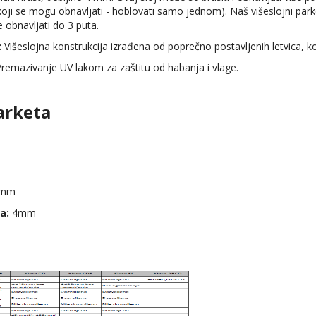
 koji se mogu obnavljati - hoblovati samo jednom). Naš višeslojni p
 obnavljati do 3 puta.
:
Višeslojna konstrukcija izrađena od poprečno postavljenih letvica, k
remazivanje UV lakom za zaštitu od habanja i vlage.
arketa
 mm
a:
4mm