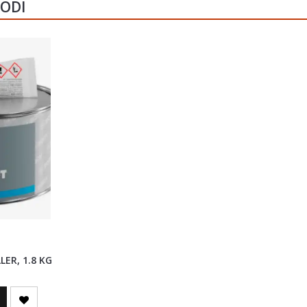
VODI
.
LER, 1.8 KG
u