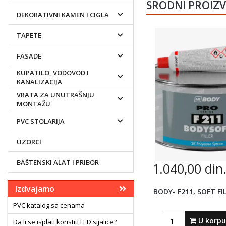
SRODNI PROIZ
DEKORATIVNI KAMEN I CIGLA
TAPETE
FASADE
KUPATILO, VODOVOD I
KANALIZACIJA
VRATA ZA UNUTRAŠNJU
MONTAŽU
PVC STOLARIJA
UZORCI
BAŠTENSKI ALAT I PRIBOR
1.040,00
din
Izdvajamo
BODY- F211, SOFT FIL
PVC katalog sa cenama
Quantity
U korp
Da li se isplati koristiti LED sijalice?