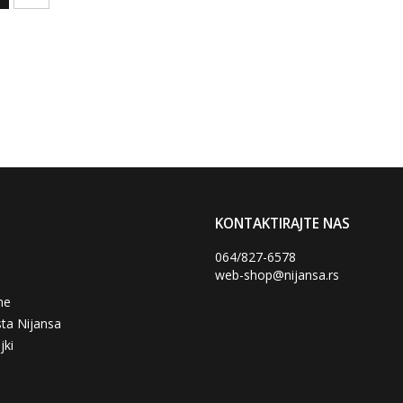
KONTAKTIRAJTE NAS
064/827-6578
web-shop@nijansa.rs
ne
ta Nijansa
jki