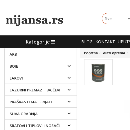
Choose
group
Kategorije
Kategorije
BLOG
KONTAKT
UPUTS
Početna
Auto oprema
ARB
BOJE
LAKOVI
LAZURNI PREMAZI I BAJČEVI
PRAŠKASTI MATERIJALI
SUVA GRADNJA
SRAFOVI I TIPLOVI I NOSAČI