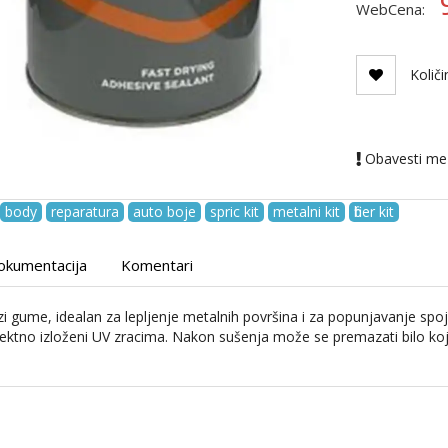
WebCena:
Količi
Obavesti me
body
reparatura
auto boje
spric kit
metalni kit
fiber kit
okumentacija
Komentari
zi gume, idealan za lepljenje metalnih površina i za popunjavanje sp
irektno izloženi UV zracima. Nakon sušenja može se premazati bilo k