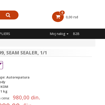
0
0,00 rsd
PLIERS
Moj nalog
B2B
9, SEAM SEALER, 1/1
upe:
Autorepatura
ody
:
KOM
:
1 kg
980,00
din.
 cena: