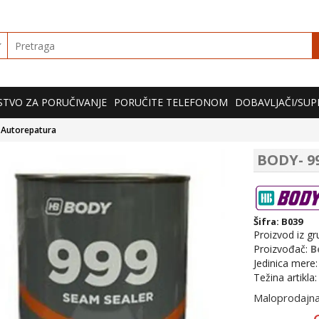
TVO ZA PORUČIVANJE
PORUČITE TELEFONOM
DOBAVLJAČI/SUP
Autorepatura
BODY- 99
Šifra: B039
Proizvod iz gr
Proizvođač:
B
Jedinica mere
Težina artikla
Maloprodajna