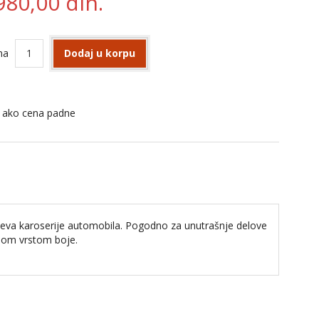
980,00
din.
na
Dodaj u korpu
 ako cena padne
ojeva karoserije automobila. Pogodno za unutrašnje delove
ojom vrstom boje.